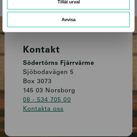
Tillåt urval
Avvisa
Kontakt
Södertörns Fjärrvärme
Sjöbodavägen 5
Box 3073
145 03 Norsborg
08 - 534 705 00
Kontakta oss