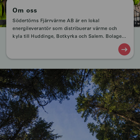
Om oss
Södertörns Fjärrvärme AB är en lokal
energileverantör som distribuerar värme och
kyla till Huddinge, Botkyrka och Salem. Bolaget
grundades 1970 och ägs av kommunerna
Huddinge och Botkyrka. Som en del av den
samhällsbärande infrastrukturen ansvarar...