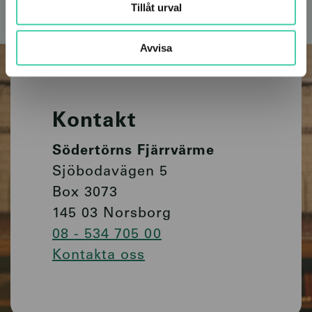
Tillåt urval
Avvisa
Kontakt
Södertörns Fjärrvärme
Sjöbodavägen 5
Box 3073
145 03 Norsborg
08 - 534 705 00
Kontakta oss