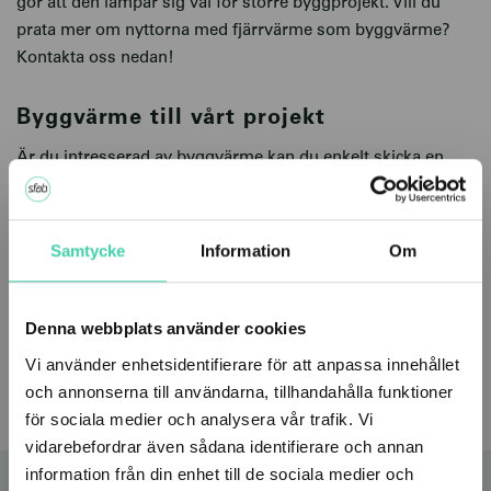
gör att den lämpar sig väl för större byggprojekt. Vill du
prata mer om nyttorna med fjärrvärme som byggvärme?
Kontakta oss nedan!
Byggvärme till vårt projekt
Är du intresserad av byggvärme kan du enkelt skicka en
förfrågan via formuläret nedan, beställningen görs
samtidigt som fjärrvärmen. Tänk på att ju tidigare du
kontaktar oss, desto bättre är förutsättningarna att leverera.
Samtycke
Information
Om
Tveka inte att kontakta oss om du har några frågor!
Denna webbplats använder cookies
Beställning byggvärme
Vi använder enhetsidentifierare för att anpassa innehållet
Kontakta oss
och annonserna till användarna, tillhandahålla funktioner
för sociala medier och analysera vår trafik. Vi
vidarebefordrar även sådana identifierare och annan
information från din enhet till de sociala medier och