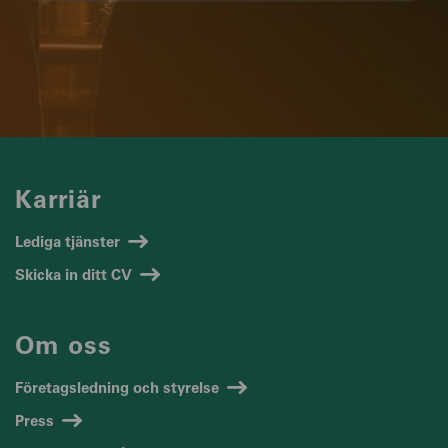
Karriär
Lediga tjänster
Skicka in ditt CV
Om oss
Företagsledning och styrelse
Press