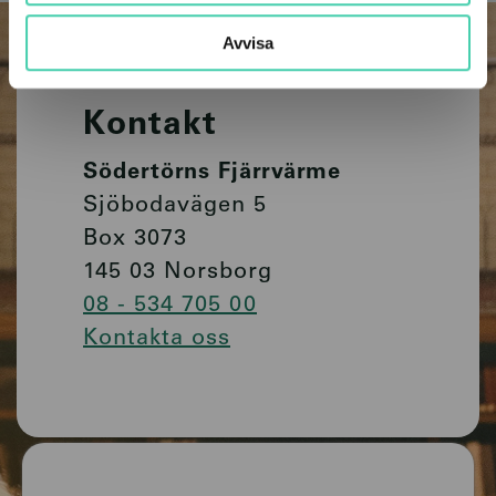
Avvisa
Kontakt
Södertörns Fjärrvärme
Sjöbodavägen 5
Box 3073
145 03 Norsborg
08 - 534 705 00
Kontakta oss