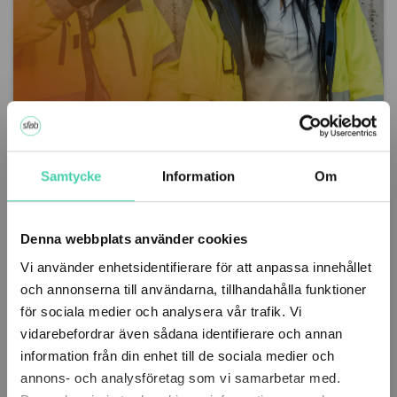
Attraktiv och trygg arbetsplats
Samtycke
Information
Om
Grunden för en framgångsrik verksamhet är
engagerade, motiverade och kompetenta
medarbetare.
Denna webbplats använder cookies
Mer om attraktiv och trygg arbetsplats
Vi använder enhetsidentifierare för att anpassa innehållet
och annonserna till användarna, tillhandahålla funktioner
för sociala medier och analysera vår trafik. Vi
vidarebefordrar även sådana identifierare och annan
information från din enhet till de sociala medier och
annons- och analysföretag som vi samarbetar med.
Välkommen till SFAB