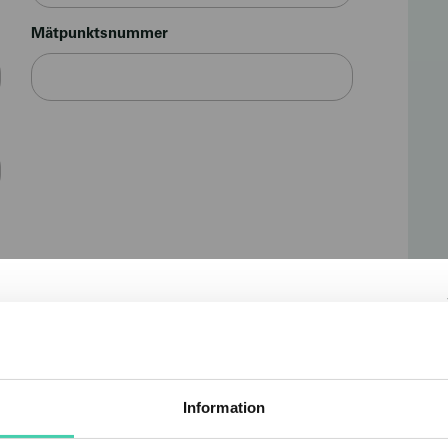
Mätpunktsnummer
nda mina personuppgifter.
Välkommen till SFAB
Besöker du oss som privatperson eller företag?
Information
Företag / BRF / Samfällighet