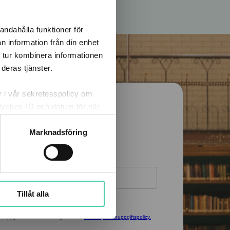
andahålla funktioner för
n information från din enhet
 tur kombinera informationen
deras tjänster.
er i vår sekretesspolicy om
amtyckes-ID och datum för när
m att klicka på knappnålen
Marknadsföring
Tillåt alla