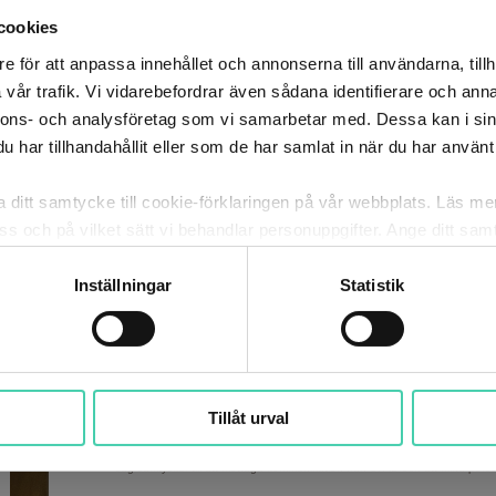
cookies
Privat
e för att anpassa innehållet och annonserna till användarna, tillh
vår trafik. Vi vidarebefordrar även sådana identifierare och anna
nnons- och analysföretag som vi samarbetar med. Dessa kan i sin
har tillhandahållit eller som de har samlat in när du har använt 
ka ditt samtycke till cookie-förklaringen på vår webbplats. Läs m
 oss och på vilket sätt vi behandlar personuppgifter. Ange ditt s
itt samtycke. Du kan även själv ändra ditt samtycke direkt geno
Inställningar
Statistik
Tillåt urval