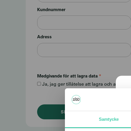
Kundnummer
Adress
Medgivande för att lagra data
*
Ja, jag ger tillåtelse att lagra och anvä
Samtycke