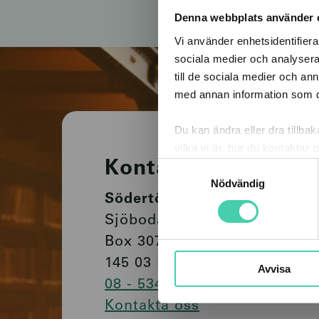
Denna webbplats använder 
Vi använder enhetsidentifierar
sociala medier och analysera 
till de sociala medier och a
med annan information som du 
Du kan ändra eller dra tillba
vilka vi är, hur du kontaktar
Kontakt
du kontaktade oss gällande d
Samtyckesval
nere till vänster på sidan.
Nödvändig
Södertörns Fjärrvärme
Sjöbodavägen 5
Box 3073
145 03 Norsborg
Avvisa
08 - 534 705 00
Kontakta oss