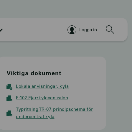
Sök
Logga in
Viktiga dokument
Lokala anvisningar, kyla
F:102 Fjarrkylecentralen
Typritning TR-07, principschema för
undercentral kyla