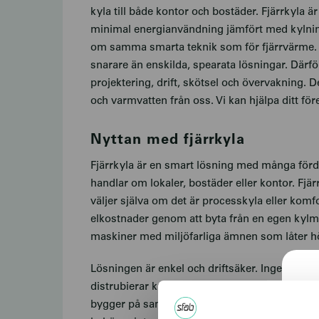
kyla till både kontor och bostäder. Fjärrkyla 
minimal energianvändning jämfört med kylning 
om samma smarta teknik som för fjärrvärme. A
snarare än enskilda, spearata lösningar. Därfö
projektering, drift, skötsel och övervakning. 
och varmvatten från oss. Vi kan hjälpa ditt för
Nyttan med fjärrkyla
Fjärrkyla är en smart lösning med många förde
handlar om lokaler, bostäder eller kontor. Fjär
väljer själva om det är processkyla eller komfor
elkostnader genom att byta från en egen kylmas
maskiner med miljöfarliga ämnen som låter hög
Lösningen är enkel och driftsäker. Inget underh
distrubierar kylan, vi ser till att allt funkar 
bygger på samma teknik som fjärrvärme. Leve