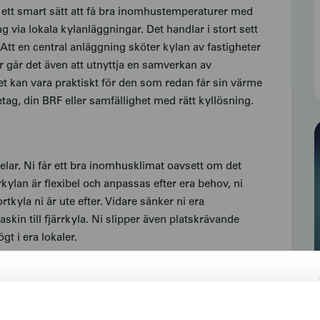
är ett smart sätt att få bra inomhustemperaturer med
via lokala kylanläggningar. Det handlar i stort sett
tt en central anläggning sköter kylan av fastigheter
r går det även att utnyttja en samverkan av
Det kan vara praktiskt för den som redan får sin värme
etag, din BRF eller samfällighet med rätt kyllösning.
lar. Ni får ett bra inomhusklimat oavsett om det
rkylan är flexibel och anpassas efter era behov, ni
tkyla ni är ute efter. Vidare sänker ni era
kin till fjärrkyla. Ni slipper även platskrävande
t i era lokaler.
åll eller arbete krävs av er utan vi producerar och
som det ska och ni får kylan. Lösningen är beprövad och
Välkommen till SFAB
ranssäkerheten är därför mycket hög och du