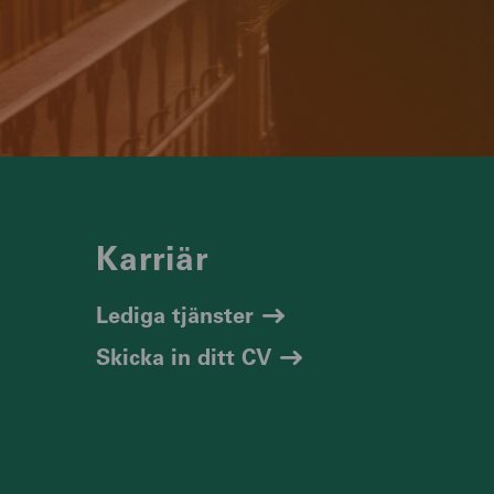
Karriär
Lediga tjänster
Skicka in ditt CV