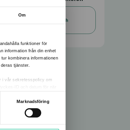
Läs mer om
Om
miljövärden och
bränslen
andahålla funktioner för
n information från din enhet
 tur kombinera informationen
deras tjänster.
er i vår sekretesspolicy om
amtyckes-ID och datum för när
m att klicka på knappnålen
Marknadsföring