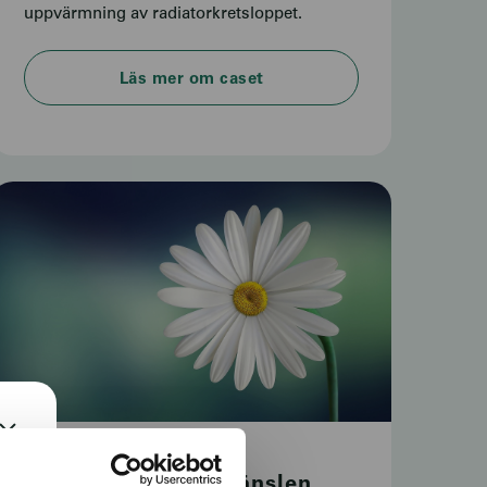
uppvärmning av radiatorkretsloppet.
Läs mer om caset
Miljövärden och bränslen