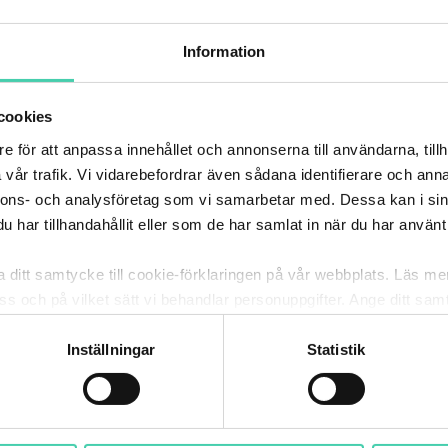
l och driftsäker kyla utan bekymmer helt enkelt.
Besöker du oss som privatperson eller företag?
Information
Företag / BRF / Samfällighet
cookies
Privat
e för att anpassa innehållet och annonserna till användarna, tillh
vår trafik. Vi vidarebefordrar även sådana identifierare och anna
nnons- och analysföretag som vi samarbetar med. Dessa kan i sin
har tillhandahållit eller som de har samlat in när du har använt 
stället för många små anläggningar koncentreras
. Precis som med fjärrvärme handlar kyla om att
ka ditt samtycke till cookie-förklaringen på vår webbplats. Läs m
k och flöde. Man utnyttjar skillnaden i temperatur i
 oss och på vilket sätt vi behandlar personuppgifter. Ange ditt s
 en fastighet. Detta vatten kan sedan återigen kylas
itt samtycke. Du kan även själv ändra ditt samtycke direkt geno
Inställningar
Statistik
 kyllösning?
m vår kyla och hur vi hjälpt andra kunder med