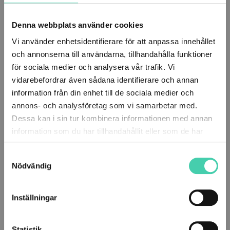
energi är klimatsmart
Denna webbplats använder cookies
Mängden avfall ökar och allt går inte att återvinna.
Genom avfallsförbränning tar vi tillvara på sådant
Vi använder enhetsidentifierare för att anpassa innehållet
som inte kan återvinnas och genererar värme...
och annonserna till användarna, tillhandahålla funktioner
för sociala medier och analysera vår trafik. Vi
Läs artikel
vidarebefordrar även sådana identifierare och annan
information från din enhet till de sociala medier och
annons- och analysföretag som vi samarbetar med.
21/4-21
Välkommen till SFAB
Dessa kan i sin tur kombinera informationen med annan
information som du har tillhandahållit eller som de har
Besöker du oss som privatperson eller
samlat in när du har använt deras tjänster.
företag?
Samtyckesval
Nödvändig
Du kan ändra eller dra tillbaka ditt samtycke till cookie-
Företag / BRF / Samfällighet
förklaringen på vår webbplats. Läs mer i vår
sekretesspolicy om vilka vi är, hur du kontaktar oss och
Inställningar
på vilket sätt vi behandlar personuppgifter. Ange ditt
Privat
samtyckes-ID och datum för när du kontaktade oss
Statistik