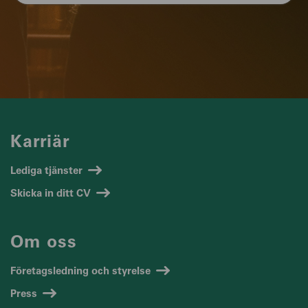
Karriär
Lediga tjänster
Skicka in ditt CV
Om oss
Företagsledning och styrelse
Press